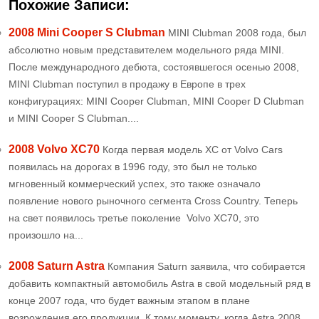
Похожие Записи:
2008 Mini Cooper S Clubman
MINI Clubman 2008 года, был
абсолютно новым представителем модельного ряда MINI.
После международного дебюта, состоявшегося осенью 2008,
MINI Clubman поступил в продажу в Европе в трех
конфигурациях: MINI Cooper Clubman, MINI Cooper D Clubman
и MINI Cooper S Clubman....
2008 Volvo XC70
Когда первая модель XC от Volvo Cars
появилась на дорогах в 1996 году, это был не только
мгновенный коммерческий успех, это также означало
появление нового рыночного сегмента Cross Country. Теперь
на свет появилось третье поколение Volvo XC70, это
произошло на...
2008 Saturn Astra
Компания Saturn заявила, что собирается
добавить компактный автомобиль Astra в свой модельный ряд в
конце 2007 года, что будет важным этапом в плане
возрождения его продукции. К тому моменту, когда Astra 2008