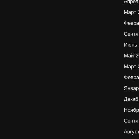
Апрел
Март 
Февра
Сентя
Июнь 
Май 2
Март 
Февра
Январ
Декаб
Ноябр
Сентя
Авгус