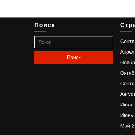
Поиск
Стр
Сентя
Апрел
Ноябр
Октяб
Сентя
Авгус
Июль 
Июнь 
Май 2