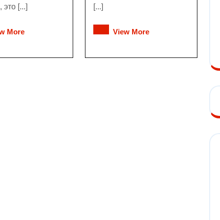
это [...]
[...]
ew More
View More