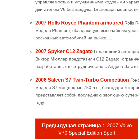
управляемостью и улучшенными ходовыми характ
двигателем V6 без наддува. Благодаря мощности 2
2007 Rolls Royce Phantom armoured
Rolls 
модели Phantom, обладающую высочайшим уровн
роскошных автомобилей на рынке. ...
2007 Spyker C12 Zagato
Голландский автопро
Виктор Мюллер представили C12 Zagato, огранич
разработанных в сотрудничестве с Андреа Загато 
2006 Saleen S7 Twin-Turbo Competition
Гон
модели S7 мощностью 750 л.с., благодаря которо
представляет собой последнюю эволюцию супер-к
году....
Предыдущая страница
2007 Volvo
V70 Special Edition Sport