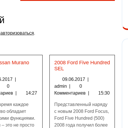
й
о
авторизоваться
.
issan Murano
2008 Ford Five Hundred
SEL
6.2017
|
09.06.2017
|
0
admin
|
0
тариев
|
14:27
Комментариев
|
15:30
время каждое
Представленный наряду
тво обладает
с новым 2008 Ford Focus,
кими функциями.
Ford Five Hundred (500)
 – это не просто
2008 года получил более