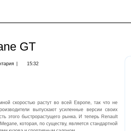
ane GT
нтария
|
15:32
ной скоростью растут во всей Европе, так что не
производители выпускают усиленные версии своих
сть этого быстрорастущего рынка. И теперь Renault
Megane, которая, по существу, является стандартной
ями кузова и спортивным салоном.