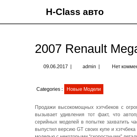
H-Class авто
2007 Renault Meg
09.06.2017
|
admin
|
Нет комме
Categories :
Новые Модели
Продажи высокомощных хэтчбеков с огром
вызывает удивления тот факт, что авто
серийных моделей в попытке захватить ча
выпустил версию GT своих купе и хэтчбека 
моделью с некоторыми “скоростными” детал