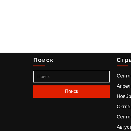
Поиск
Стр
Сентя
Апрел
Ноябр
Октяб
Сентя
Авгус