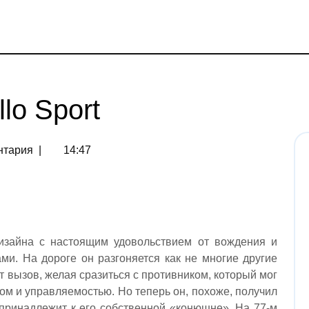
lo Sport
нтария
|
14:47
дизайна с настоящим удовольствием от вождения и
и. На дороге он разгоняется как не многие другие
т вызов, желая сразиться с противником, который мог
ом и управляемостью. Но теперь он, похоже, получил
 принадлежит к его собственной «конюшне». На 77-м