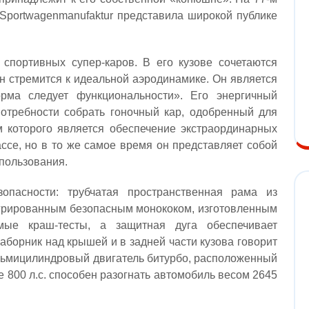
portwagenmanufaktur представила широкой публике
и спортивных супер-каров. В его кузове сочетаются
он стремится к идеальной аэродинамике. Он является
рма следует функциональности». Его энергичный
отребности собрать гоночный кар, одобренный для
 которого является обеспечение экстраординарных
ссе, но в то же самое время он представляет собой
пользования.
опасности: трубчатая пространственная рама из
грированным безопасным монококом, изготовленным
мые краш-тесты, а защитная дуга обеспечивает
аборник над крышей и в задней части кузова говорит
осьмицилиндровый двигатель битурбо, расположенный
 800 л.с. способен разогнать автомобиль весом 2645