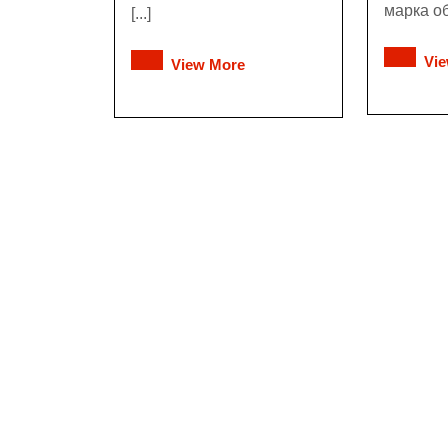
марка об
[...]
Vi
View More