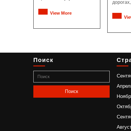
дорогах, и
View More
Vi
Поиск
Стр
Сентя
Апрел
Ноябр
Октяб
Сентя
Авгус