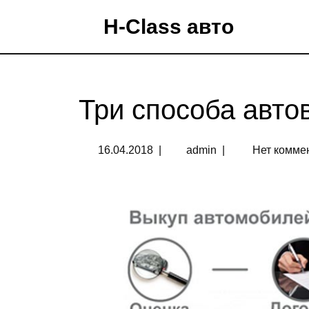
H-Class авто
Три способа авто
16.04.2018
|
admin
|
Нет комме