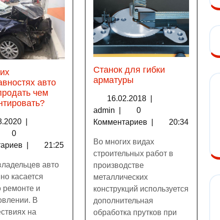
Станок для гибки
ких
арматуры
авностях авто
продать чем
16.02.2018
|
нтировать?
admin
|
0
8.2020
|
Комментариев
|
20:34
0
Во многих видах
тариев
|
21:25
строительных работ в
владельцев авто
производстве
но касается
металлических
о ремонте и
конструкций используется
овлении. В
дополнительная
ствиях на
обработка прутков при