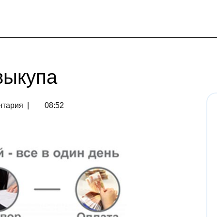
выкупа
нтария
|
08:52