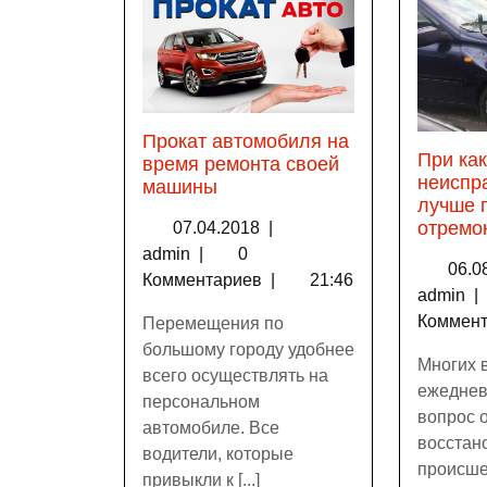
Прокат автомобиля на
При ка
время ремонта своей
неиспр
машины
лучше 
отремо
07.04.2018
|
admin
|
0
06.0
Комментариев
|
21:46
admin
|
Коммен
Перемещения по
большому городу удобнее
Многих 
всего осуществлять на
ежеднев
персональном
вопрос 
автомобиле. Все
восстан
водители, которые
происше
привыкли к [...]