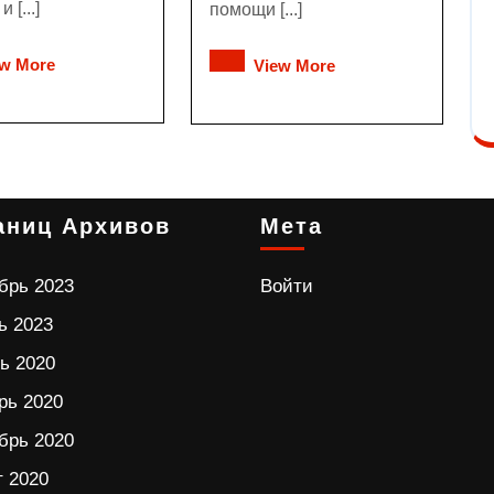
 [...]
помощи [...]
ew More
View More
аниц Архивов
Мета
брь 2023
Войти
ь 2023
ь 2020
рь 2020
брь 2020
т 2020