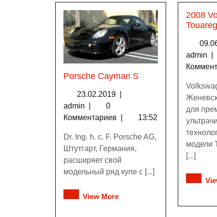
2008 V
Touareg
09.0
admin
|
Коммен
Porsche Cayman S
Volkswa
23.02.2019
|
Женевск
admin
|
0
для пре
Комментариев
|
13:52
ультрач
техноло
Dr. Ing. h. c. F. Porsche AG,
модели 
Штутгарт, Германия,
[...]
расширяет свой
модельный ряд купе с [...]
Vi
View More