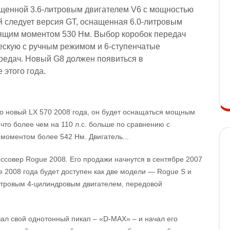
ащенной 3.6-литровым двигателем V6 с мощностью
ей следует версия GT, оснащенная 6.0-литровым
утящим моментом 530 Нм. Выбор коробок передач
ескую с ручным режимом и 6-ступенчатые
редач. Новый G8 должен появиться в
 этого года.
о новый LX 570 2008 года, он будет оснащаться мощным
что более чем на 110 л.с. больше по сравнению с
 моментом более 542 Нм. Двигатель...
оссовер Rogue 2008. Его продажи начнутся в сентябре 2007
e 2008 года будет доступен как две модели — Rogue S и
литровым 4-цилиндровым двигателем, передовой
овал свой однотонный пикап – «D-MAX» – и начал его