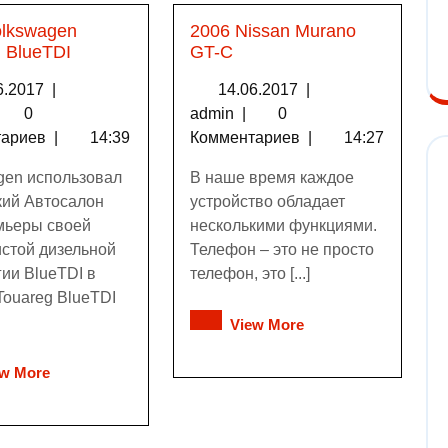
olkswagen
2006 Nissan Murano
 BlueTDI
GT-C
6.2017
|
14.06.2017
|
0
admin
|
0
тариев
|
14:39
Комментариев
|
14:27
gen использовал
В наше время каждое
ий Автосалон
устройство обладает
мьеры своей
несколькими функциями.
истой дизельной
Телефон – это не просто
гии BlueTDI в
телефон, это [...]
Touareg BlueTDI
View More
ew More