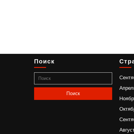
Поиск
Стр
Сентя
Апрел
Ноябр
Октяб
Сентя
Авгус