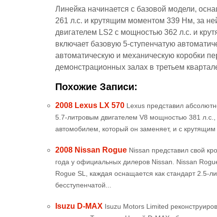
Линейка начинается с базовой модели, осн
261 л.с. и крутящим моментом 339 Нм, за н
двигателем LS2 с мощностью 362 л.с. и кр
включает базовую 5-ступенчатую автоматич
автоматическую и механическую коробки пе
демонстрационных залах в третьем квартале
Похожие Записи:
2008 Lexus LX 570
Lexus представил абсолютн
5.7-литровым двигателем V8 мощностью 381 л.с., 
автомобилем, который он заменяет, и с крутящим
2008 Nissan Rogue
Nissan представил свой кр
года у официальных дилеров Nissan. Nissan Rogu
Rogue SL, каждая оснащается как стандарт 2.5-
бесступенчатой...
Isuzu D-MAX
Isuzu Motors Limited реконструир