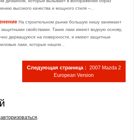
м дизайном, который вызывает в воображении образ
жению высокого качества и мощного стиля –...
менение
На строительном рынке большую нишу занимают
защитными свойствами. Такие лаки имеют водную основу,
очно держащуюся на поверхности, и имеют защитные
риловые лаки, которые нашли...
Следующая страница
2007 Mazda 2
European Version
й
о
авторизоваться
.