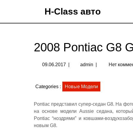
H-Class авто
2008 Pontiac G8 
09.06.2017
|
admin
|
Нет комме
Categories :
Новые Модели
Pontiac представил супер-седан G8. На фо
на основе модели Aussie седана, которы
Pontiac “ноздрями” и ковшами-воздухозаб
новым G8.