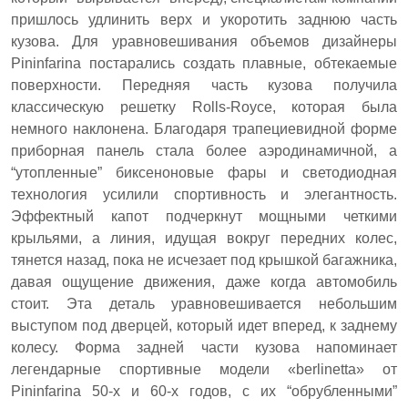
пришлось удлинить верх и укоротить заднюю часть
кузова. Для уравновешивания объемов дизайнеры
Pininfarina постарались создать плавные, обтекаемые
поверхности. Передняя часть кузова получила
классическую решетку Rolls-Royce, которая была
немного наклонена. Благодаря трапециевидной форме
приборная панель стала более аэродинамичной, а
“утопленные” биксеноновые фары и светодиодная
технология усилили спортивность и элегантность.
Эффектный капот подчеркнут мощными четкими
крыльями, а линия, идущая вокруг передних колес,
тянется назад, пока не исчезает под крышкой багажника,
давая ощущение движения, даже когда автомобиль
стоит. Эта деталь уравновешивается небольшим
выступом под дверцей, который идет вперед, к заднему
колесу. Форма задней части кузова напоминает
легендарные спортивные модели «berlinetta» от
Pininfarina 50-х и 60-х годов, с их “обрубленными”