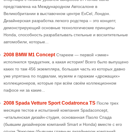
представлена на Международном Автосалоне в
Великобритании в выставочном центре ExCel, Лондон.
Дизайнерская разработка легкого родстера – это концепт,
демонстрирующий основные технологические принципы
Honda, способность разрабатывать стильные и восхитительные
автомобили, которые...
2008 BMW M1 Concept
Стареем — первой «эмке»
исполнился тридцатник, а какая история! Всего было выпущено
каких то там 456 экземпляра, большая часть из которых давно
уже упрятана по подвалам, музеям и гаражам «дрожащих»
коллекционеров, которые при всём своём коллекционном
пафосе ни за какие...
2008 Spada Vetture Sport Codatronca TS
После трех
месяцев тестов и испытаний компания Spadaconcept,
¬итальянская дизайн-студия, основанная Паоло Спада
(бывшим дизайнером компаний Smart и Honda) вместе с его
отцом Эркюлем (бывшим главным дизайнером компаний