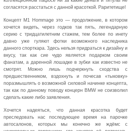
коллекционном пафосе ни за какие деньги и титулы не
согласятся расстаться с данной красоткой. Раритетище!
Концепт M1 Hommage это — продолжение, в котором
хочется видеть, через годков так пять, легендарную
серию с тридцатилетним стажем, тем более по инету
давно уже гуляют фотки возможного наследника
данного спорткара. Здесь нельзя придраться к дизайну и
вкусу, так как сие чудо является подарком своим
фанатам, а даренной лошадке в зубки как известно не
смотрят. Можно лишь подчеркнуть сходства с
предшественником, вздохнуть и почесав «тыковку»
поразмышлять о возможной силовой начинке концепта,
так как по данному поводу концерн BMW не соизволил
сделать какие либо заявления.
Хочется надеяться, что данная красотка будет
преследовать нас последующее время на парочке
автосалонов, которых мы конечно же ждёмс с