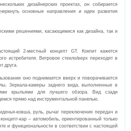
ескольких дизайнерских проектах, он собирается
дчеркнуть основные направления и идеи развития
ческими решениями, касающимися как дизайна, так и
стоящий 2-местный концепт GT. Кокпит кажется
го истребителя. Ветровое стекло/верх переходят в
т друга.
льзовании оно поднимается вверх и поворачивается
лы. Зеркала-камеры заднего вида, выполненные в
ими крыльями для лучшего обзора. Вид сзади
щемся прямо над инструментальной панелью.
иденья-ковша, руль, рычаг переключения передач и
 концепт-кар – автомобиль, ориентированный только
оте и функциональности в соответствии с настоящей