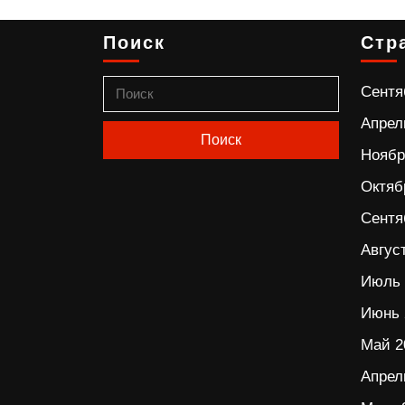
Поиск
Стр
Сентя
Апрел
Ноябр
Октяб
Сентя
Авгус
Июль 
Июнь 
Май 2
Апрел