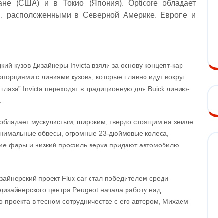
не (США) и в Токио (Япония). Opticore обладает
и, расположенными в Северной Америке, Европе и
ий кузов Дизайнеры Invicta взяли за основу концепт-кар
ропорциями с линиями кузова, которые плавно идут вокруг
лаза” Invicta переходят в традиционную для Buick линию-
.
T обладает мускулистым, широким, твердо стоящим на земле
Минимальные обвесы, огромные 23-дюймовые колеса,
ние фары и низкий профиль верха придают автомобилю
изайнерский проект Flux car стал победителем среди
 дизайнерского центра Peugeot начала работу над
проекта в тесном сотрудничестве с его автором, Михаем