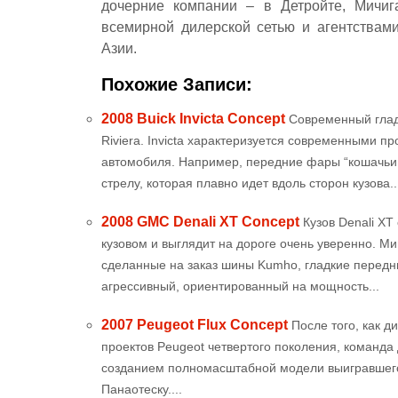
дочерние компании – в Детройте, Мичига
всемирной дилерской сетью и агентствам
Азии.
Похожие Записи:
2008 Buick Invicta Concept
Современный гладк
Riviera. Invicta характеризуется современными п
автомобиля. Например, передние фары “кошачьи г
стрелу, которая плавно идет вдоль сторон кузова..
2008 GMC Denali XT Concept
Кузов Denali X
кузовом и выглядит на дороге очень уверенно. 
сделанные на заказ шины Kumho, гладкие перед
агрессивный, ориентированный на мощность...
2007 Peugeot Flux Concept
После того, как д
проектов Peugeot четвертого поколения, команда
созданием полномасштабной модели выигравшего 
Панаотеску....