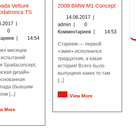
ada Vetture
2008 BMW M1 Concept
odatronca TS
14.06.2017
|
6.2017
|
admin
|
0
0
Комментариев
|
14:53
тариев
|
14:54
Стареем — первой
рех месяцев
«эмке» исполнился
и испытаний
тридцатник, а какая
я Spadaconcept,
история! Всего было
нская дизайн-
выпущено каких то там
 основанная
[...]
пада (бывшим
ом [...]
View More
ew More