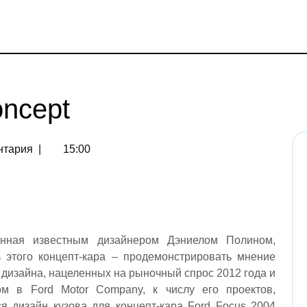
oncept
нтария
|
15:00
анная известным дизайнером Дэниелом Полином,
 этого концепт-кара – продемонстрировать мнение
дизайна, нацеленных на рыночный спрос 2012 года и
м в Ford Motor Company, к числу его проектов,
я дизайн кузова для концепт-кара Ford Focus 2004