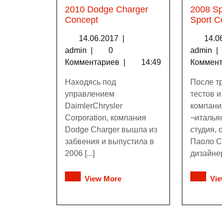
2010 Dodge Charger
2008 Sp
Concept
Sport C
14.06.2017
|
14.0
admin
|
0
admin
|
Комментариев
|
14:49
Коммен
Находясь под
После т
управлением
тестов 
DaimlerChrysler
компани
Corporation, компания
¬италья
Dodge Charger вышла из
студия,
забвения и выпустила в
Паоло С
2006 [...]
дизайнер
View More
Vi