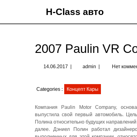
H-Class авто
2007 Paulin VR C
14.06.2017
|
admin
|
Нет комме
Categories :
Концепт Кары
Компания Paulin Motor Company, основ
выпустила свой первый автомобиль. Цель
Полина относительно будущих направлений 
далее. Дэниел Полин работал дизайнеро
выполненных для этой компании, относятс