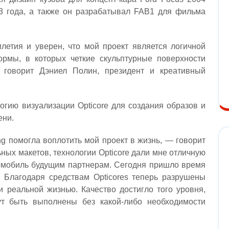
03 года, а также он разрабатывал FAB1 для фильма
летия и уверен, что мой проект является логичной
ормы, в которых четкие скульптурные поверхности
 говорит Дэниел Полин, президент и креативный
огию визуализации Opticore для создания образов и
ени.
ng помогла воплотить мой проект в жизнь, — говорит
ьных макетов, технологии Opticore дали мне отличную
омобиль будущим партнерам. Сегодня пришло время
 Благодаря средствам Opticores теперь разрушены
 реальной жизнью. Качество достигло того уровня,
ут быть выполнены без какой-либо необходимости