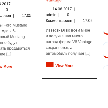
Vantage
6.2017
|
14.06.2017
|
0
admin
|
0
тариев
|
17:05
Комментариев
|
17:02
ы Ford Mustang
Известная во всем мире
года и 6-
и получившая много
овый Mustang
наград форма V8 Vantage
нно будут
сохраняется, а
ать продаваться
автомобиль получает [...]
ие [...]
View More
ew More