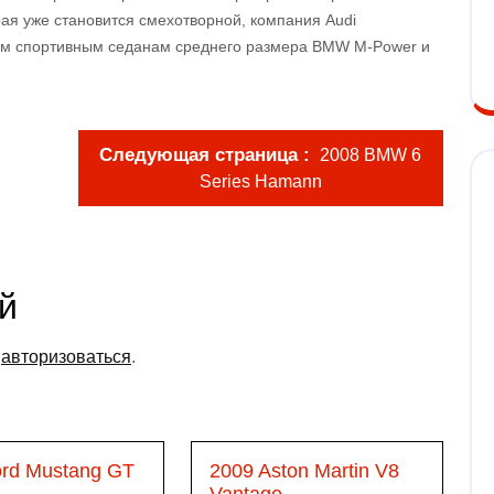
ая уже становится смехотворной, компания Audi
ым спортивным седанам среднего размера BMW M-Power и
Следующая страница
2008 BMW 6
Series Hamann
й
о
авторизоваться
.
ord Mustang GT
2009 Aston Martin V8