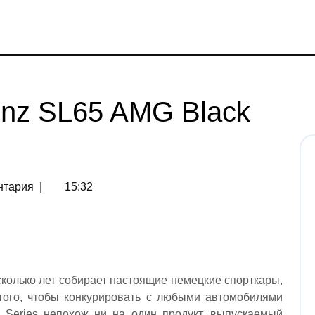
enz SL65 AMG Black
нтария
|
15:32
колько лет собирает настоящие немецкие спорткары,
того, чтобы конкурировать с любыми автомобилями
 Series непохож ни на один продукт, выпускаемый