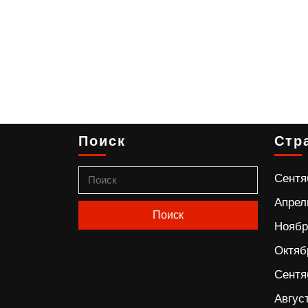
Поиск
Стр
Сентя
Апрел
Ноябр
Октяб
Сентя
Авгус