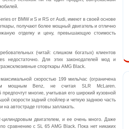
мобилей.
ries от BMW и S и RS от Audi, имеют в своей основе
кары, получают более мощный двигатель и отлично
кожаную отделку и цену, превышающую стоимость
ребовательных (читай: слишком богатых) клиентов
es недостаточно. Для этих законодателей мод и
траэксклюзивные спорткары AMG Black.
 максимальной скоростью 199 миль/час (ограничена
амым мощным Benz, не считая SLR McLaren.
 предпочтут многие, учитывая его широкий кузовной
шой скорости задний спойлер и четкую заднюю часть
ли на автостраде готовы заплакать.
-цилиндровым двигателем, и ее очень много. Даже
 по сравнению с SL 65 AMG Black. Пока нет никаких