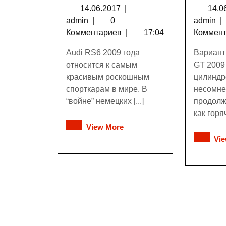
14.06.2017
|
14.0
admin
|
0
admin
|
Комментариев
|
17:04
Коммен
Audi RS6 2009 года
Вариант
относится к самым
GT 2009 
красивым роскошным
цилиндр
спорткарам в мире. В
несомне
“войне” немецких [...]
продолж
как горяч
View More
Vi