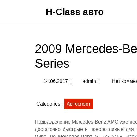
H-Class авто
2009 Mercedes-B
Series
14.06.2017
|
admin
|
Нет комме
Categories :
Автоспорт
Подразделение Mercedes-Benz AMG уже нес
достаточно быстрые и поворотливые для 
мира, но Mercedes-Benz SL 65 AMG Black