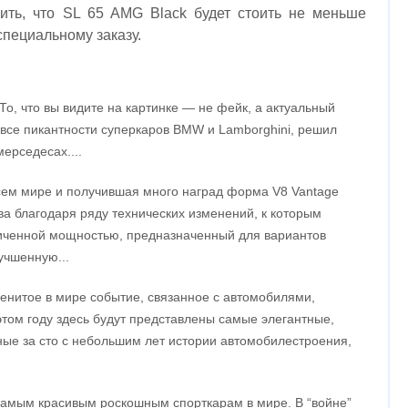
ить, что SL 65 AMG Black будет стоить не меньше
специальному заказу.
То, что вы видите на картинке — не фейк, а актуальный
все пикантности суперкаров BMW и Lamborghini, решил
ерседесах....
сем мире и получившая много наград форма V8 Vantage
а благодаря ряду технических изменений, к которым
еличенной мощностью, предназначенный для вариантов
учшенную...
енитое в мире событие, связанное с автомобилями,
том году здесь будут представлены самые элегантные,
ные за сто с небольшим лет истории автомобилестроения,
 самым красивым роскошным спорткарам в мире. В “войне”