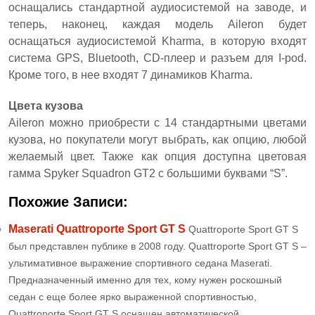
оснащались стандартной аудиосистемой на заводе, и
теперь, наконец, каждая модель Aileron будет
оснащаться аудиосистемой Kharma, в которую входят
система GPS, Bluetooth, CD-плеер и разъем для I-pod.
Кроме того, в нее входят 7 динамиков Kharma.
Цвета кузова
Aileron можно приобрести с 14 стандартными цветами
кузова, но покупатели могут выбрать, как опцию, любой
желаемый цвет. Также как опция доступна цветовая
гамма Spyker Squadron GT2 с большими буквами “S”.
Похожие Записи:
Maserati Quattroporte Sport GT S
Quattroporte Sport GT S
был представлен публике в 2008 году. Quattroporte Sport GT S –
ультимативное выражение спортивного седана Maserati.
Предназначенный именно для тех, кому нужен роскошный
седан с еще более ярко выраженной спортивностью,
Quattroporte Sport GT S оснащен автоматической...